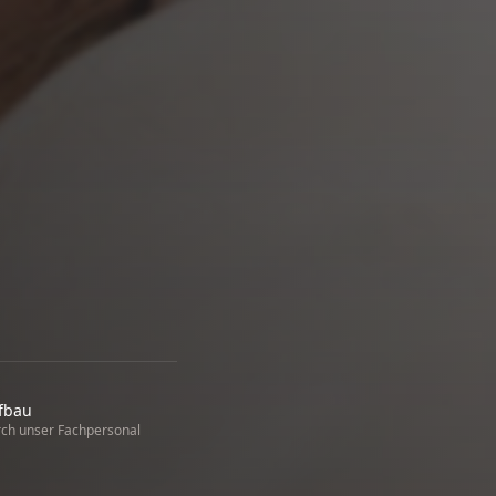
fbau
ch unser Fachpersonal