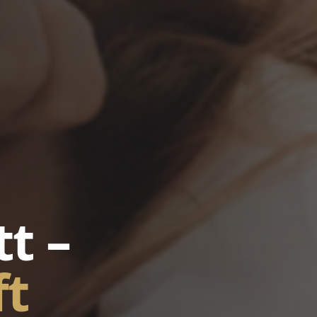
t –
ft