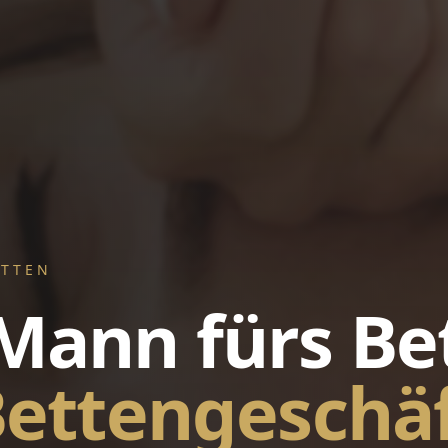
ETTEN
Mann fürs Bet
Bettengeschä