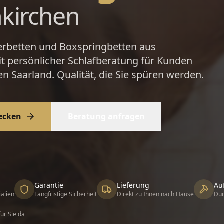
kirchen
erbetten und Boxspringbetten aus
t persönlicher Schlafberatung für Kunden
 Saarland. Qualität, die Sie spüren werden.
decken
Beratung anfragen
Garantie
Lieferung
Au
ialien
Langfristige Sicherheit
Direkt zu Ihnen nach Hause
Dur
ür Sie da