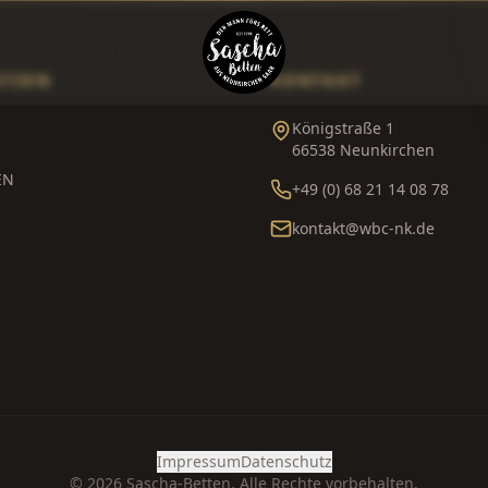
ÜBER UNS
K
ZEN
ZUBEHÖR
ATION
KONTAKT
Königstraße 1
66538 Neunkirchen
EN
+49 (0) 68 21 14 08 78
kontakt@wbc-nk.de
S
Impressum
Datenschutz
©
2026
Sascha-Betten. Alle Rechte vorbehalten.